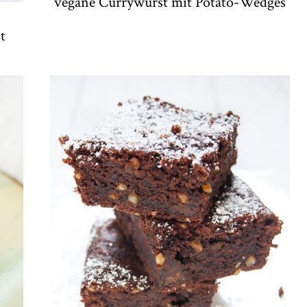
vegane Currywurst mit Potato-Wedges
t