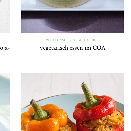
VEGETARISCH
VEGGIE GUIDE
/
oja-
vegetarisch essen im COA