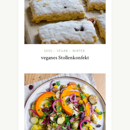
SÜSS
VEGAN
WINTER
/
/
veganes Stollenkonfekt