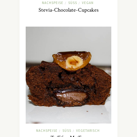
NACHSPEISE
SÜSS
VEGAN
/
/
Stevia-Chocolate-Cupcakes
NACHSPEISE
SÜSS
VEGETARISCH
/
/