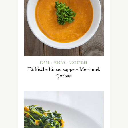
SUPPE
VEGAN
VORSPEISE
/
/
Türkische Linsensuppe – Mercimek
Çorbası