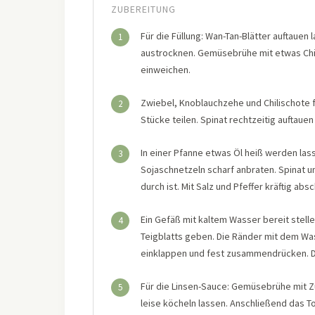
ZUBEREITUNG
Für die Füllung: Wan-Tan-Blätter auftauen
1
austrocknen. Gemüsebrühe mit etwas Chil
einweichen.
Zwiebel, Knoblauchzehe und Chilischote f
2
Stücke teilen. Spinat rechtzeitig auftauen
In einer Pfanne etwas Öl heiß werden las
3
Sojaschnetzeln scharf anbraten. Spinat u
durch ist. Mit Salz und Pfeffer kräftig ab
Ein Gefäß mit kaltem Wasser bereit stellen
4
Teigblatts geben. Die Ränder mit dem Was
einklappen und fest zusammendrücken. Di
Für die Linsen-Sauce: Gemüsebrühe mit Z
5
leise köcheln lassen. Anschließend das 