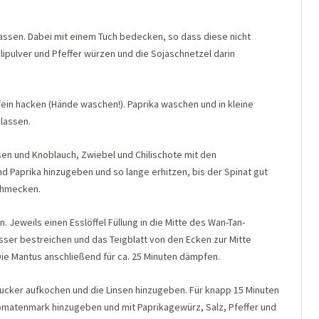
 lassen. Dabei mit einem Tuch bedecken, so dass diese nicht
ipulver und Pfeffer würzen und die Sojaschnetzel darin
ein hacken (Hände waschen!). Paprika waschen und in kleine
 lassen.
sen und Knoblauch, Zwiebel und Chilischote mit den
nd Paprika hinzugeben und so lange erhitzen, bis der Spinat gut
schmecken.
. Jeweils einen Esslöffel Füllung in die Mitte des Wan-Tan-
ser bestreichen und das Teigblatt von den Ecken zur Mitte
e Mantus anschließend für ca. 25 Minuten dämpfen.
ucker aufkochen und die Linsen hinzugeben. Für knapp 15 Minuten
Tomatenmark hinzugeben und mit Paprikagewürz, Salz, Pfeffer und