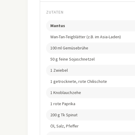
ZUTATEN
Mantus
Wan-Tan-Teigblätter (z.B. im Asia-Laden)
100 ml Gemüsebrühe
50 g feine Sojaschnetzel
1 Zwiebel
1 getrocknete, rote Chilischote
1 Knoblauchzehe
1 rote Paprika
200 g Tk Spinat
Öl, Salz, Pfeffer