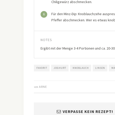
Chiligewürz abschmecken.
Für den Minz-Dip: Knoblauchzehe auspres
6
Pfeffer abschmecken. Wer es etwas knobl
NOTES
Ergibt mit der Menge 3-4 Portionen und ca. 20-3
FAVORIT
JOGHURT
KNOBLAUCH
LINSEN
M
von
ARNE
VERPASSE KEIN REZEPT!