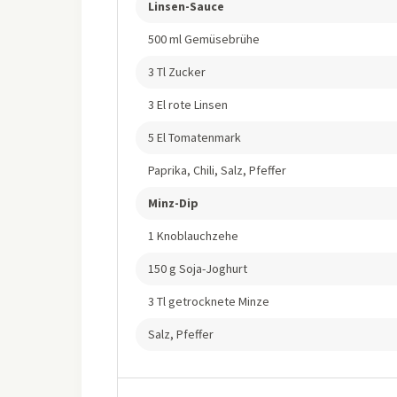
Linsen-Sauce
500 ml Gemüsebrühe
3 Tl Zucker
3 El rote Linsen
5 El Tomatenmark
Paprika, Chili, Salz, Pfeffer
Minz-Dip
1 Knoblauchzehe
150 g Soja-Joghurt
3 Tl getrocknete Minze
Salz, Pfeffer