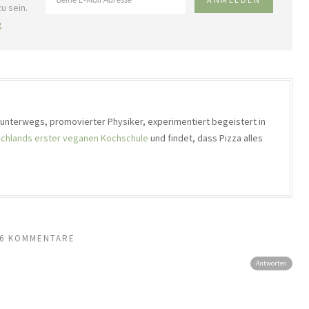
u sein.
g
h unterwegs, promovierter Physiker, experimentiert begeistert in
chlands erster veganen Kochschule
und findet, dass Pizza alles
6 KOMMENTARE
Antworten