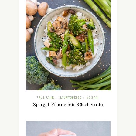
FRÜHJAHR
HAUPTSPEISE
VEGAN
/
/
Spargel-Pfanne mit Räuchertofu