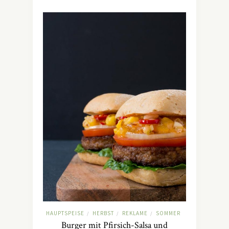
HAUPTSPEISE
HERBST
REKLAME
SOMMER
/
/
/
Burger mit Pfirsich-Salsa und