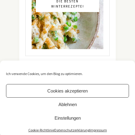
DIE BESTEN
WINTERREZEPTE!
Ich verwende Cookies, um den Blog zu optimieren.
Cookies akzeptieren
Ablehnen
Copyright 2021 -
The Vegetarian Diaries
. All Rights
Reserved. / *Affiliate-Link
Einstellungen
Impressum
/
Datenschutzerklärung
TOP
Cookie-Richtlinie
Datenschutzerklärung
Impressum