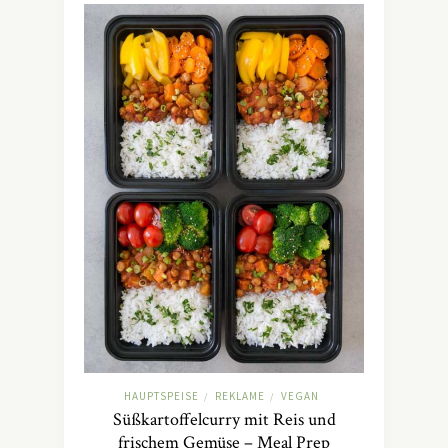
HAUPTSPEISE
REKLAME
VEGAN
/
/
Süßkartoffelcurry mit Reis und
frischem Gemüse – Meal Prep