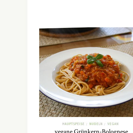
HAUPTSPEISE
NUDELN
VEGAN
/
/
vegane Grünkern-Bolognese