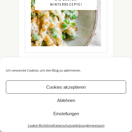
WINTERREZEPTE!
Ich verwende Cookies, um den Blog zu optimieren.
Cookies akzeptieren
Ablehnen
Copyright 2021 -
The Vegetarian Diaries
. All Rights
Reserved. / *Affiliate-Link
Einstellungen
Impressum
/
Datenschutzerklärung
TOP
Cookie-Richtlinie
Datenschutzerklärung
Impressum