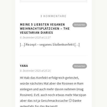
3 KOMMENTARE
MEINE 5 LIEBSTEN VEGANEN
Antworten
WEIHNACHTSPLÄTZCHEN – THE
VEGETARIAN DIARIES
8. Dezember 2020 at 11:27
[…] Rezept – veganes Stollenkonfekt […]
YANA
Antworten
8. Dezember 2020 at 20:25
Hi! Hab das Konfekt erfolgreich getestet,
würde nächstes Mal aber die Rosinen in Rum
einlegen und auch mehr davon nehmen (mag
Rosinen). Evtl. auch noch etwas mehr Marzipan
aber das ist ja Geschmackssache 🙂 Danke
jedenfalls für das Rezept!!