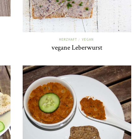
HERZHAFT
VEGAN
/
vegane Leberwurst