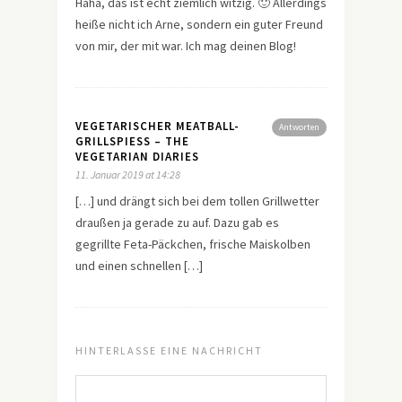
Haha, das ist echt ziemlich witzig. 🙂 Allerdings
heiße nicht ich Arne, sondern ein guter Freund
von mir, der mit war. Ich mag deinen Blog!
VEGETARISCHER MEATBALL-
Antworten
GRILLSPIESS – THE V
EGETARIAN DIARIES
11. Januar 2019 at 14:28
[…] und drängt sich bei dem tollen Grillwetter
draußen ja gerade zu auf. Dazu gab es
gegrillte Feta-Päckchen, frische Maiskolben
und einen schnellen […]
HINTERLASSE EINE NACHRICHT