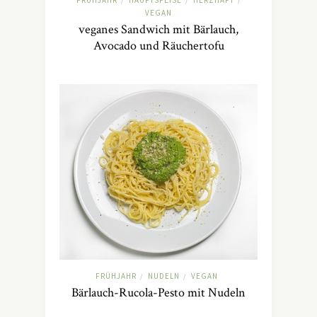
FRÜHJAHR
HAUPTSPEISE
HERZHAFT
/
/
/
VEGAN
veganes Sandwich mit Bärlauch,
Avocado und Räuchertofu
FRÜHJAHR
NUDELN
VEGAN
/
/
Bärlauch-Rucola-Pesto mit Nudeln