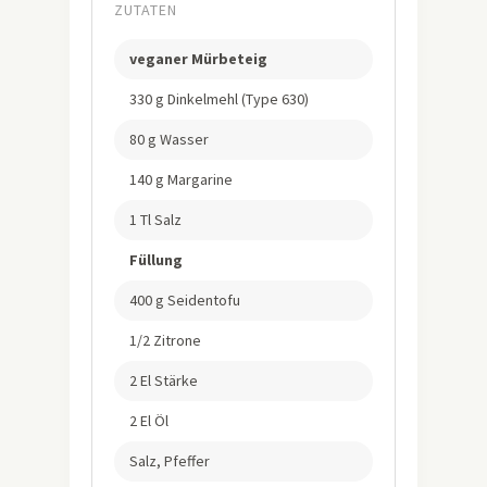
ZUTATEN
veganer Mürbeteig
330 g Dinkelmehl (Type 630)
80 g Wasser
140 g Margarine
1 Tl Salz
Füllung
400 g Seidentofu
1/2 Zitrone
2 El Stärke
2 El Öl
Salz, Pfeffer