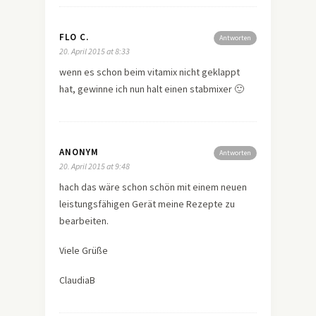
FLO C.
Antworten
20. April 2015 at 8:33
wenn es schon beim vitamix nicht geklappt
hat, gewinne ich nun halt einen stabmixer 🙂
ANONYM
Antworten
20. April 2015 at 9:48
hach das wäre schon schön mit einem neuen
leistungsfähigen Gerät meine Rezepte zu
bearbeiten.
Viele Grüße
ClaudiaB