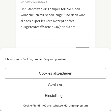
20. April 2015 at 21:21
Der Stabmixer klingt super toll! So einen
wünsche ich mir schon lange. Und dann wird
dieses super leckere Rezept sofort
ausgetestet 🙂 aenne236(at)aol.com
BAKINGAVENUE
Antworten
21. April 2015 at 7:02
Ich verwende Cookies, um den Blog zu optimieren.
Also diese Quiche sieht wirklich super lecker
aus :O <3
Definitiv etwas, um es mal auszuprobieren 🙂
Cookies akzeptieren
Wo bekommt man denn Seidentofu? Kenne
Ablehnen
mich mit sowas leider gar nicht aus 😀
Und der Mixer ist natürlich auch verdammt
Einstellungen
klasse! Da würde ich mich echt freuen 😉
Cookie-Richtlinie
Datenschutzerklärung
Impressum
Ganz liebe Grüße