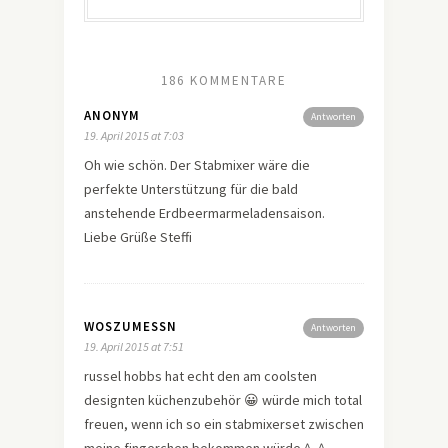
186 KOMMENTARE
ANONYM
Antworten
19. April 2015 at 7:03
Oh wie schön. Der Stabmixer wäre die
perfekte Unterstützung für die bald
anstehende Erdbeermarmeladensaison.
Liebe Grüße Steffi
WOSZUMESSN
Antworten
19. April 2015 at 7:51
russel hobbs hat echt den am coolsten
designten küchenzubehör 😀 würde mich total
freuen, wenn ich so ein stabmixerset zwischen
meine fingerchen bekommen würde ^_^