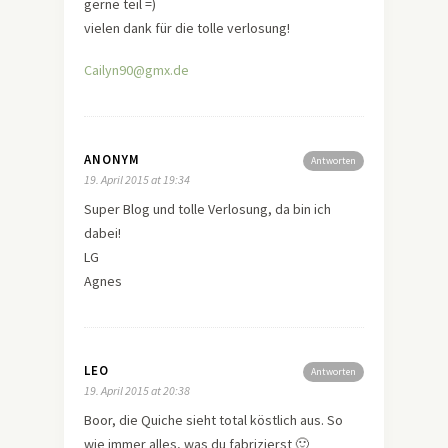
gerne teil =)
vielen dank für die tolle verlosung!
Cailyn90@gmx.de
ANONYM
Antworten
19. April 2015 at 19:34
Super Blog und tolle Verlosung, da bin ich
dabei!
LG
Agnes
LEO
Antworten
19. April 2015 at 20:38
Boor, die Quiche sieht total köstlich aus. So
wie immer alles, was du fabrizierst 🙂