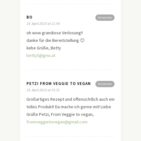
BO
Antworten
19. April 2015 at 11:54
oh wow grandiose Verlosung!!
danke für die Bereitstellung 🙂
liebe Grüße, Betty
betty5@gmx.at
PETZI FROM VEGGIE TO VEGAN
Antworten
19. April 2015 at 15:31
Großartiges Rezept und offensichtlich auch ein
tolles Produkt! Da mache ich gerne mit! Liebe
Grüße Petzi, From Veggie to vegan,
fromveggietovegan@gmail.com