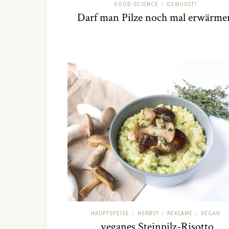
FOOD-SCIENCE
GEWUSST?
/
Darf man Pilze noch mal erwärme
HAUPTSPEISE
HERBST
REKLAME
VEGAN
/
/
/
veganes Steinpilz-Risotto