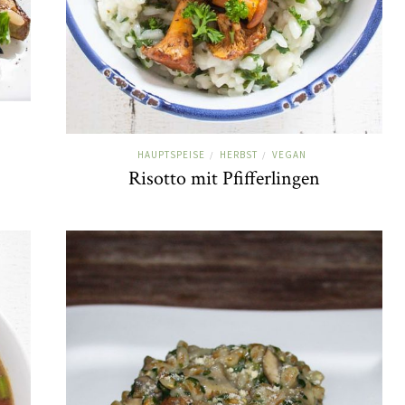
HAUPTSPEISE
HERBST
VEGAN
/
/
Risotto mit Pfifferlingen