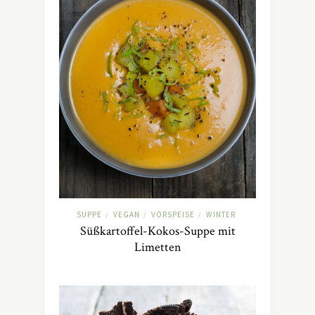
SUPPE
VEGAN
VORSPEISE
WINTER
/
/
/
Süßkartoffel-Kokos-Suppe mit
Limetten