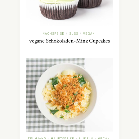
NACHSPEISE
SÜSS
VEGAN
/
/
vegane Schokoladen-Minz Cupcakes
FRÜHJAHR
HAUPTSPEISE
NUDELN
VEGAN
/
/
/