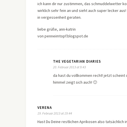
ich kann dir nur zustimmen, das schmuddelwetter ko
wirklich sehr fein an und sieht auch super lecker au
in vergessenheit geraten.
liebe grüße, ann-katrin
von penneimtopf.blogspot.de
THE VEGETARIAN DIARIES
20. Februar 2013 at 9:43
da hast du vollkommen recht! jetzt scheint
himmel zeigt sich auch! 🙂
VERENA
19. Februar 2013 at 19:44
Hast Du Deine restlichen Aprikosen also tatsächlich 