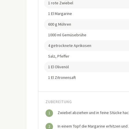
1 rote Zwiebel
1 El Margarine
600 g Möhren
1000 ml Gemüsebrühe
4 getrocknete Aprikosen
Salz, Pfeffer
1 El Olivenöl
1 El Zitronensaft
ZUBEREITUNG
Zwiebel abziehen und in feine Stücke hac
1
In einem Topf die Margarine erhitzen un
2