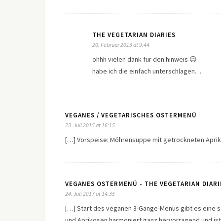
THE VEGETARIAN DIARIES
20. Februar 2013 at 9:44
ohhh vielen dank für den hinweis 😉
habe ich die einfach unterschlagen…
VEGANES / VEGETARISCHES OSTERMENÜ
23. Juli 2015 at 16:15
[…] Vorspeise: Möhrensuppe mit getrockneten Aprik
VEGANES OSTERMENÜ - THE VEGETARIAN DIARI
24. Juli 2017 at 14:35
[…] Start des veganen 3-Gänge-Menüs gibt es eine sc
und Aprikosen harmoniert ganz hervorragend und ist 