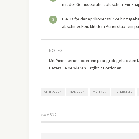
mit der Gemüsebrühe ablöschen. Für knap
Die Hälfte der Aprikosenstücke hinzugeben
3
abschmecken. Mit dem Pürierstab fein pü
NOTES
Mit Pinienkernen oder ein paar grob gehackten 
Petersilie servieren. Ergibt 2 Portionen.
APRIKOSEN
MANDELN
MÖHREN
PETERSILIE
von
ARNE