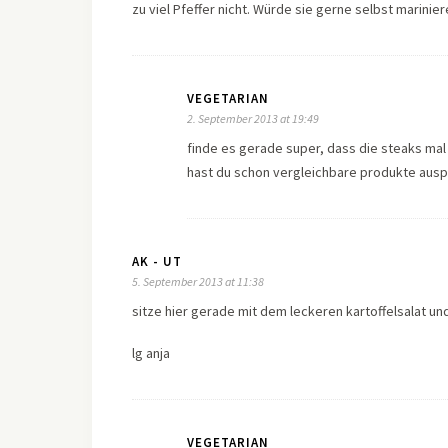
zu viel Pfeffer nicht. Würde sie gerne selbst marinier
VEGETARIAN
2. September 2013 at 19:49
finde es gerade super, dass die steaks mal 
hast du schon vergleichbare produkte aus
AK - UT
5. September 2013 at 11:38
sitze hier gerade mit dem leckeren kartoffelsalat un
lg anja
VEGETARIAN