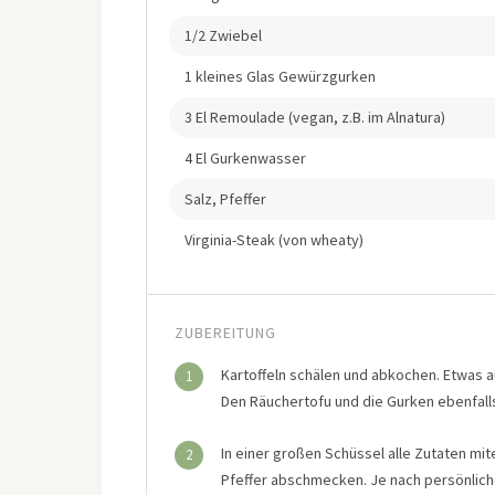
1/2 Zwiebel
1 kleines Glas Gewürzgurken
3 El Remoulade (vegan, z.B. im Alnatura)
4 El Gurkenwasser
Salz, Pfeffer
Virginia-Steak (von wheaty)
ZUBEREITUNG
Kartoffeln schälen und abkochen. Etwas a
1
Den Räuchertofu und die Gurken ebenfalls 
In einer großen Schüssel alle Zutaten m
2
Pfeffer abschmecken. Je nach persönlic