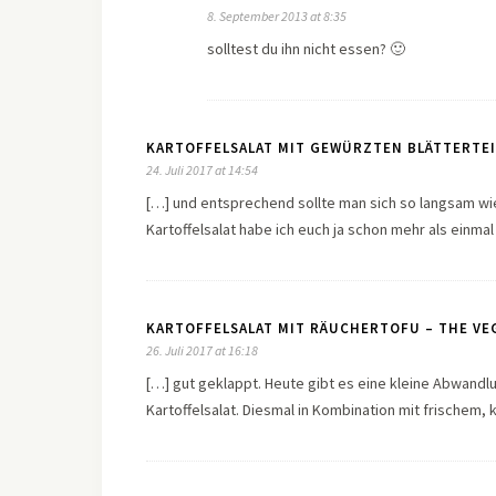
8. September 2013 at 8:35
solltest du ihn nicht essen? 🙂
KARTOFFELSALAT MIT GEWÜRZTEN BLÄTTERTEI
24. Juli 2017 at 14:54
[…] und entsprechend sollte man sich so langsam wi
Kartoffelsalat habe ich euch ja schon mehr als einma
KARTOFFELSALAT MIT RÄUCHERTOFU – THE VEG
26. Juli 2017 at 16:18
[…] gut geklappt. Heute gibt es eine kleine Abwandlu
Kartoffelsalat. Diesmal in Kombination mit frischem