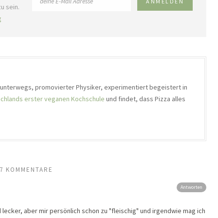
u sein.
g
h unterwegs, promovierter Physiker, experimentiert begeistert in
chlands erster veganen Kochschule
und findet, dass Pizza alles
7 KOMMENTARE
Antworten
nd lecker, aber mir persönlich schon zu "fleischig" und irgendwie mag ich