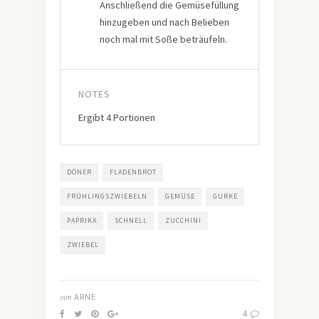
Anschließend die Gemüsefüllung
hinzugeben und nach Belieben
noch mal mit Soße beträufeln.
NOTES
Ergibt 4 Portionen
DÖNER
FLADENBROT
FRÜHLINGSZWIEBELN
GEMÜSE
GURKE
PAPRIKA
SCHNELL
ZUCCHINI
ZWIEBEL
von
ARNE
4