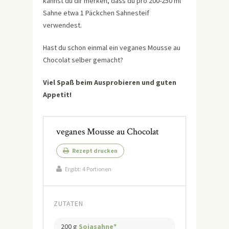
kannst du dir merken, dass du pro 200-250 ml
Sahne etwa 1 Päckchen Sahnesteif
verwendest.
Hast du schon einmal ein veganes Mousse au
Chocolat selber gemacht?
Viel Spaß beim Ausprobieren und guten
Appetit!
veganes Mousse au Chocolat
Rezept drucken
Ergibt:
4 Portionen
ZUTATEN
200 g
Sojasahne*