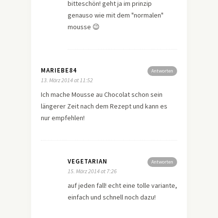
bitteschön! geht ja im prinzip
genauso wie mit dem "normalen"
mousse 😉
MARIEBE84
Antworten
13. März 2014 at 11:52
Ich mache Mousse au Chocolat schon sein
längerer Zeit nach dem Rezept und kann es
nur empfehlen!
VEGETARIAN
Antworten
15. März 2014 at 7:26
auf jeden fall! echt eine tolle variante,
einfach und schnell noch dazu!