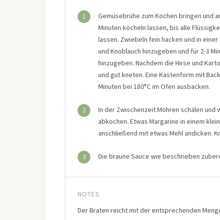
Gemüsebrühe zum Kochen bringen und ansc
1
Minuten köcheln lassen, bis alle Flüssigke
lassen. Zwiebeln fein hacken und in einer
und Knoblauch hinzugeben und für 2-3 Mi
hinzugeben. Nachdem die Hirse und Karto
und gut kneten. Eine Kastenform mit Back
Minuten bei 180°C im Ofen ausbacken.
In der Zwischenzeit Möhren schälen und w
2
abkochen. Etwas Margarine in einem klei
anschließend mit etwas Mehl andicken. Kr
Die braune Sauce wie beschrieben zubere
3
NOTES
Der Braten reicht mit der entsprechenden Menge