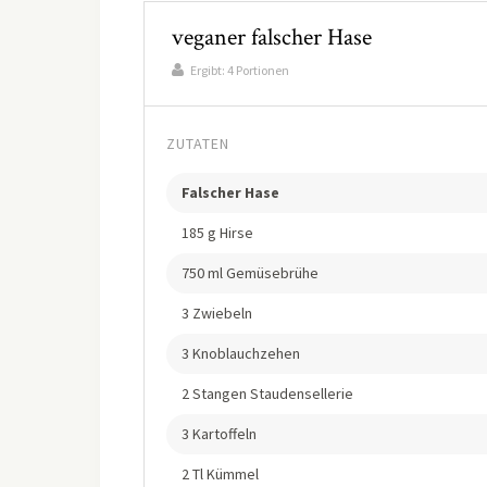
veganer falscher Hase
Ergibt:
4 Portionen
ZUTATEN
Falscher Hase
185 g Hirse
750 ml Gemüsebrühe
3 Zwiebeln
3 Knoblauchzehen
2 Stangen Staudensellerie
3 Kartoffeln
2 Tl Kümmel