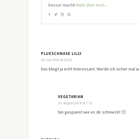
besser macht!
Mehr über mich...
PLUESCHNASE LILLY
24. Juli 2014 at 18:41
Das klingt ja echt Interessant. Werde ich sicher mal 
VEGETARIAN
16. August 2014 at 7:31
bin gespannt wie es dir schmeckt 🙂