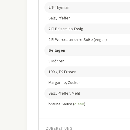
2 Tl Thymian
Salz, Pfeffer
2 El Balsamico-Essig
2 El Worcestershire-Soße (vegan)
Beilagen
8 Möhren
100 g TK-Erbsen
Margarine, Zucker
Salz, Pfeffer, Mehl
braune Sauce (
diese
)
ZUBEREITUNG