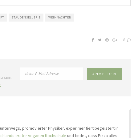
EPT
STAUDENSELLERIE
WEIHNACHTEN
8
u sein.
g
h unterwegs, promovierter Physiker, experimentiert begeistert in
chlands erster veganen Kochschule
und findet, dass Pizza alles