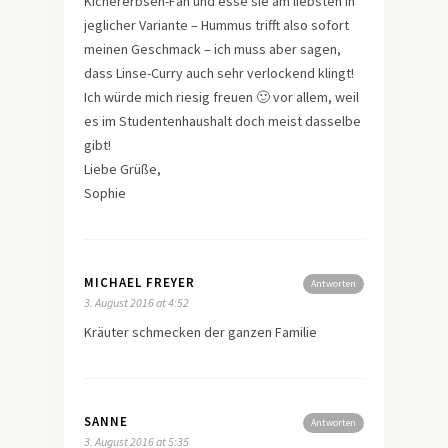
Kichererbsen-Fan und esse sie am liebsten in
jeglicher Variante – Hummus trifft also sofort
meinen Geschmack – ich muss aber sagen,
dass Linse-Curry auch sehr verlockend klingt!
Ich würde mich riesig freuen 🙂 vor allem, weil
es im Studentenhaushalt doch meist dasselbe
gibt!
Liebe Grüße,
Sophie
MICHAEL FREYER
Antworten
3. August 2016 at 4:52
Kräuter schmecken der ganzen Familie
SANNE
Antworten
3. August 2016 at 5:35