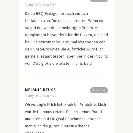
3. August 2016 at 7:37
Diese BBQ-Einlage hört sich einfach
fantastisch an. Die muss ich testen. Wenn die
so gut ist, wie deine bisherigen Rezepte –
Kompliment besonders für die Pizzen, die sind
bei uns extremst beliebt, mal abgesehen von
den Oreo-Brownies Die Aufstriche würde ich
gerne allesamt testen, aber hier in der Provinz
von OWL gibt’s die letzten nichts bald.
MELANIE REUSS
Antworten
3. August 2016 at 9:46
Oh vorzüglich! Ich liebe solche Produkte. Mich
würde Hummus reizen. Bin ein kleiner Purist
und stehe auf Original Geschmack, sodass
man auch die guten Zuatetn erkennt.