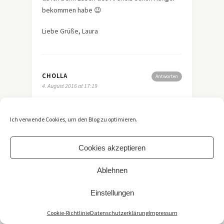
bekommen habe 😉
Liebe Grüße, Laura
CHOLLA
Antworten
4. August 2016 at 17:19
Ich würde auch gern probieren – egal welche
Sorte!!!
Ich verwende Cookies, um den Blog zu optimieren.
Cookies akzeptieren
BETTINA
Antworten
4. August 2016 at 17:48
Ablehnen
Hummus, ich liebe Hummus <3
Einstellungen
Cookie-Richtlinie
Datenschutzerklärung
Impressum