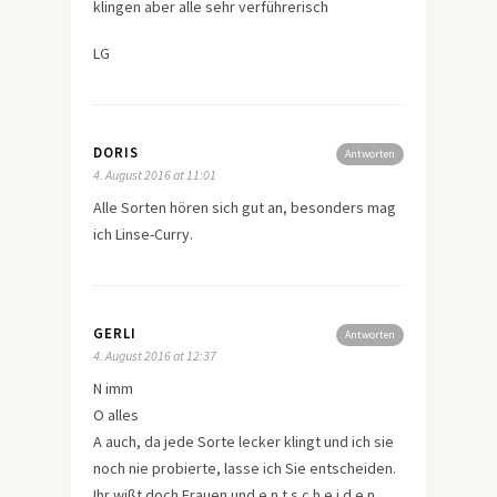
klingen aber alle sehr verführerisch
LG
DORIS
Antworten
4. August 2016 at 11:01
Alle Sorten hören sich gut an, besonders mag
ich Linse-Curry.
GERLI
Antworten
4. August 2016 at 12:37
N imm
O alles
A auch, da jede Sorte lecker klingt und ich sie
noch nie probierte, lasse ich Sie entscheiden.
Ihr wißt doch Frauen und e n t s c h e i d e n…