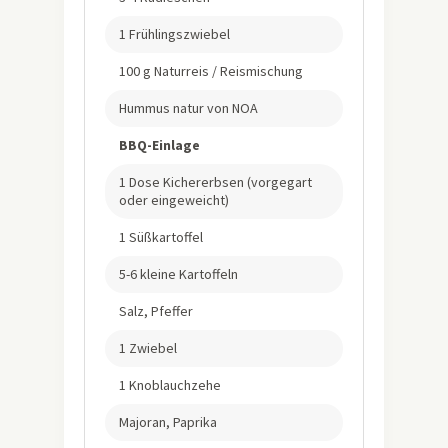
1 Frühlingszwiebel
100 g Naturreis / Reismischung
Hummus natur von NOA
BBQ-Einlage
1 Dose Kichererbsen (vorgegart
oder eingeweicht)
1 Süßkartoffel
5-6 kleine Kartoffeln
Salz, Pfeffer
1 Zwiebel
1 Knoblauchzehe
Majoran, Paprika