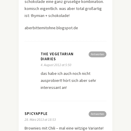
schokolade eine ganz gruselige kombination.
komisch eigentlich. was aber total großartig
ist: thymian + schokolade!
aberbittemitohne.blogspot.de
THE VEGETARIAN
Antworten
DIARIES
4. August 2012 at 5:50
das habe ich auch noch nicht
ausprobiert! hört sich aber sehr
interessant an!
SPICYAPPLE
Antworten
28. März 2013 at 18:53
Brownies mit Chili – mal eine witzige Variante!