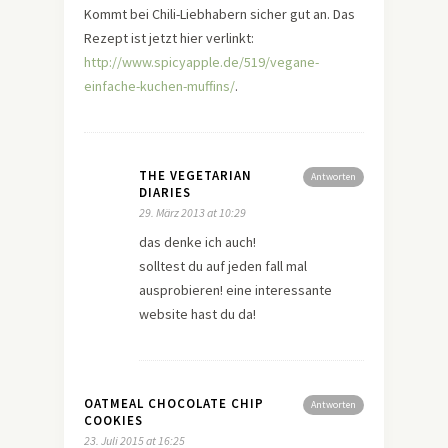
Kommt bei Chili-Liebhabern sicher gut an. Das
Rezept ist jetzt hier verlinkt:
http://www.spicyapple.de/519/vegane-
einfache-kuchen-muffins/
.
THE VEGETARIAN
Antworten
DIARIES
29. März 2013 at 10:29
das denke ich auch!
solltest du auf jeden fall mal
ausprobieren! eine interessante
website hast du da!
OATMEAL CHOCOLATE CHIP
Antworten
COOKIES
23. Juli 2015 at 16:25