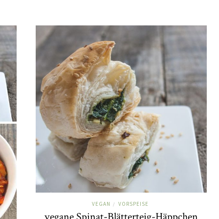
VEGAN
VORSPEISE
/
vegane Spinat-Blätterteig-Häppchen