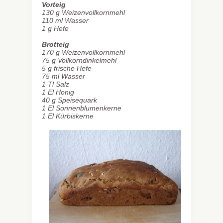
Vorteig
130 g Weizenvollkornmehl
110 ml Wasser
1 g Hefe
Brotteig
170 g Weizenvollkornmehl
75 g Vollkorndinkelmehl
5 g frische Hefe
75 ml Wasser
1 Tl Salz
1 El Honig
40 g Speisequark
1 El Sonnenblumenkerne
1 El Kürbiskerne