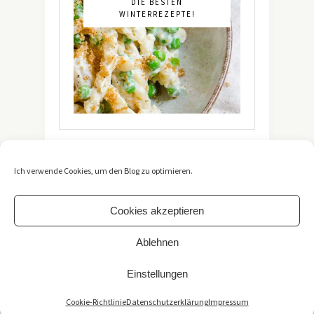
DIE BESTEN
WINTERREZEPTE!
Ich verwende Cookies, um den Blog zu optimieren.
Cookies akzeptieren
Ablehnen
Copyright 2021 -
The Vegetarian Diaries
. All Rights
Reserved. / *Affiliate-Link
Einstellungen
Impressum
/
Datenschutzerklärung
TOP
Cookie-Richtlinie
Datenschutzerklärung
Impressum