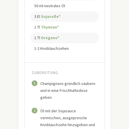
50 ml neutrales Öl
3 El
Sojasoße*
1 Tl
Thymian*
1 Tl
Oregano*
1-2 Knoblauchzehen
ZUBEREITUNG
1
Champignons gründlich säubern
und in eine Frischhaltedose
geben.
2
Öl mit der Sojasauce
vermischen, ausgepresste
Knoblauchzehe hinzugeben und