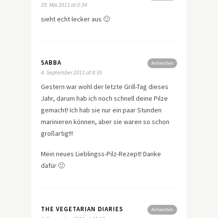
29. Mai 2011 at 0:34
sieht echt lecker aus 🙂
SABBA
Antworten
4. September 2011 at 8:35
Gestern war wohl der letzte Grill-Tag dieses
Jahr, darum hab ich noch schnell deine Pilze
gemacht! Ich hab sie nur ein paar Stunden
marinieren können, aber sie waren so schon
großartig!!!
Mein neues Lieblingss-Pilz-Rezept! Danke
dafür 🙂
THE VEGETARIAN DIARIES
Antworten