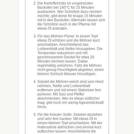
Die Kartoffelröstis im vorgeheizten
Backofen bei 180°C für 25 Minuten
ausbacken. Wer Schnitzel dazu reichen
möchte, gibt diese für knapp 15 Minuten
mit in den Backofen. Alternativ lassen sich
die Schnitzel auch in der Pfanne mit
etwas Öl anbraten.
Für das Möhren-Püree
: In einem Topf
etwas Öl erhitzen und die Möhren kurz
anschwitzen. Anschließend das
Lorbeerblatt und Nelke hinzugeben. Die
Temperatur reduzieren und mit
geschlossenem Deckel für etwa 20
Minuten köcheln lassen. Dabei
regelmäßig umrühren. Falls die Möhren
nicht genug Feuchtigkeit abgeben, einen
kleinen Schluck Wasser hinzufügen.
Sobald die Möhren weich sind vom Herd
nehmen, Nelke und Lorbeerblatt
entfernen und mit einem Stabmixer fein
pürieren. Mit Salz und Pfeffer
abschmecken. Wer es etwas süßlicher
mag, gibt noch ein wenig Agavendicksaft
hinzu.
Für die Kräuter-Soße
: Zwiebel abziehen
und sehr fein hacken. Mit etwas Öl in
einem kleinen Topf anschwitzen. Mit der
Hafersahne ablöschen und einmal kurz
aufkochen lassen. Anschließend die