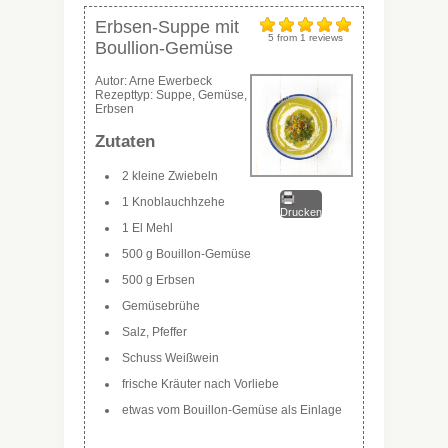
Erbsen-Suppe mit
5
from
1
reviews
Boullion-Gemüse
Autor:
Arne Ewerbeck
Rezepttyp:
Suppe, Gemüse,
Erbsen
Zutaten
2 kleine Zwiebeln
1 Knoblauchhzehe
Drucken
1 El Mehl
500 g Bouillon-Gemüse
500 g Erbsen
Gemüsebrühe
Salz, Pfeffer
Schuss Weißwein
frische Kräuter nach Vorliebe
etwas vom Bouillon-Gemüse als Einlage