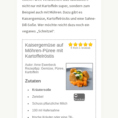
nicht nur mit Kartoffeln super, sondern zum
Beispiel auch mit Möhren. Dazu gibt es
Kaisergemüse, Kartoffelröstis und eine Sahne-
Dill-Soße. Wer möchte reicht dazu noch ein
veganes „Schnitzel“.
Kaisergemüse auf
5
from
1
reviews
Möhren-Püree mit
Kartoffelröstis
Autor:
Arne Ewerbeck
Rezepttyp:
Gemüse, Püree,
Kartoffeln
Zutaten
Kräutersoße
Zwiebel
Drucken
Schuss pflanzliche Milch
100 ml Hafersahne
frische Kräuter oder eine TK-