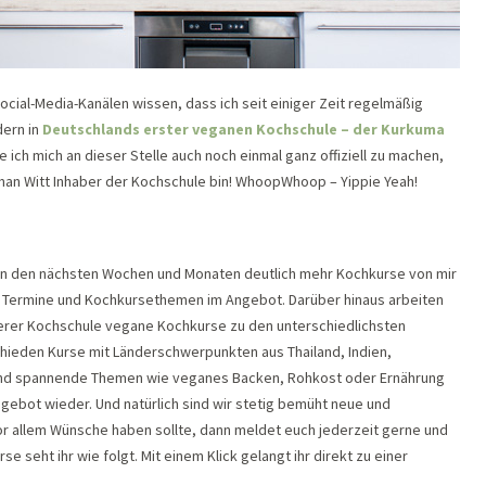
ial-Media-Kanälen wissen, dass ich seit einiger Zeit regelmäßig
dern in
Deutschlands erster veganen Kochschule – der Kurkuma
ich mich an dieser Stelle auch noch einmal ganz offiziell zu machen,
an Witt Inhaber der Kochschule bin! WhoopWhoop – Yippie Yeah!
s in den nächsten Wochen und Monaten deutlich mehr Kochkurse von mir
 Termine und Kochkursethemen im Angebot. Darüber hinaus arbeiten
erer Kochschule vegane Kochkurse zu den unterschiedlichsten
chieden Kurse mit Länderschwerpunkten aus Thailand, Indien,
 und spannende Themen wie veganes Backen, Rohkost oder Ernährung
gebot wieder. Und natürlich sind wir stetig bemüht neue und
or allem Wünsche haben sollte, dann meldet euch jederzeit gerne und
e seht ihr wie folgt. Mit einem Klick gelangt ihr direkt zu einer