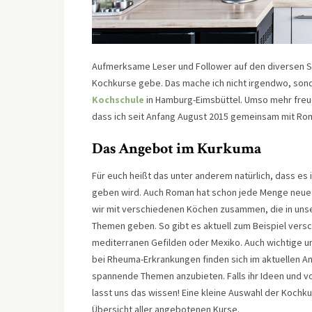
Aufmerksame Leser und Follower auf den diversen Soc
Kochkurse gebe. Das mache ich nicht irgendwo, son
Kochschule
in Hamburg-Eimsbüttel. Umso mehr freue 
dass ich seit Anfang August 2015 gemeinsam mit Rom
Das Angebot im Kurkuma
Für euch heißt das unter anderem natürlich, dass e
geben wird. Auch Roman hat schon jede Menge neue
wir mit verschiedenen Köchen zusammen, die in uns
Themen geben. So gibt es aktuell zum Beispiel vers
mediterranen Gefilden oder Mexiko. Auch wichtige
bei Rheuma-Erkrankungen finden sich im aktuellen An
spannende Themen anzubieten. Falls ihr Ideen und v
lasst uns das wissen! Eine kleine Auswahl der Kochkurs
Übersicht aller angebotenen Kurse.