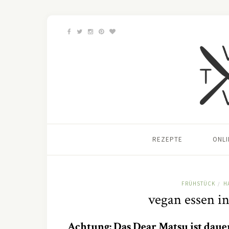
REZEPTE
ONL
FRÜHSTÜCK
H
/
vegan essen i
Achtung: Das Dear Matsu ist daue