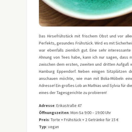
Das Hirsefrühstück mit frischem Obst und vor all
Perfekts, gesundes Frühstück. Wird es mit Sicherh
war ebenfalls ziemlich gut. Eine sehr interessant
Ahnung von Tees habe, kann ich nur sagen, dass m
zwischen dem ersten, zweiten und dritten Aufguß wa
Hamburg Eppendorf. Neben einigen Sitzplätzen dr
anschauen möchte, wie man mit Bolia-Möbeln einen 
Adresse! Ein großes Lob an Mathias und Sylvia für 
eines der Tagesgerichte zu probieren!
Adresse
: Erikastraße 47
Öffnungszeiten
: Mon-Sa 9:00 – 19:00 Uhr
Preis
: Torte + Frühstück + 2 Getränke für 15 €
Typ
: vegan