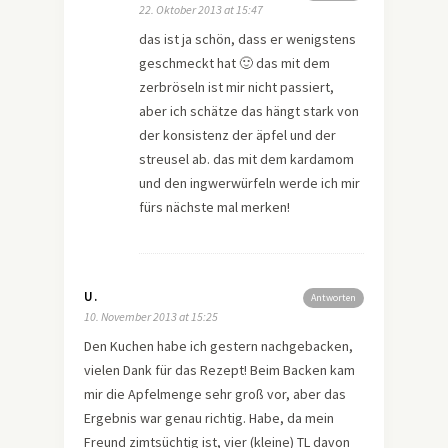
22. Oktober 2013 at 15:47
das ist ja schön, dass er wenigstens
geschmeckt hat 🙂 das mit dem
zerbröseln ist mir nicht passiert,
aber ich schätze das hängt stark von
der konsistenz der äpfel und der
streusel ab. das mit dem kardamom
und den ingwerwürfeln werde ich mir
fürs nächste mal merken!
U.
Antworten
10. November 2013 at 15:25
Den Kuchen habe ich gestern nachgebacken,
vielen Dank für das Rezept! Beim Backen kam
mir die Apfelmenge sehr groß vor, aber das
Ergebnis war genau richtig. Habe, da mein
Freund zimtsüchtig ist, vier (kleine) TL davon