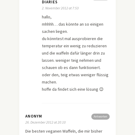
DIARIES
2. November 2012 at 7:53
hallo,
mhhhh… das könnte an so einigen
sachen liegen.
du könntest mal ausprobieren die
temperatur ein wenig zu reduzieren
und die waffeln dafür länger drin zu
lassen. weniger teig nehmen und
schauen ob es dann funktioniert.
oder den, teig etwas weniger flüssig
machen.
hoffe da findet sich eine lösung 😉
ANONYM
Antworten
26. Dezember 2012 at 20:10
Die besten veganen Waffeln, die mir bisher