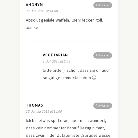
ANONYM
Antworten
30. Juni 2013 at 14:00
Absolut geniale Waffeln…sehr lecker. .toll.
.danke
VEGETARIAN
Antworten
1. Juli 2013 at 6:08
bitte bitte :). schön, dass sie dir auch
so gut geschmeckt haben 🙂
THOMAS
Antworten
27. Januar 2019 at 14:00
Ich bin etwas spät dran, aber mich wundert,
dass kein Kommentar darauf Bezug nimmt,
dass zwar in der Zutatenliste „Sprudel“wasser