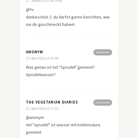
17. Januar 2012 at 19:48
@Yv
dankeschön :). du darfst gerne berichten, wie
sie dir geschmeckt haben!
ANONYM
Antworten
12. April 2012 at 15:40
Was genau ist mit "Sprudel" gemeint?
Sprudelwasser?
THE VEGETARIAN DIARIES
Antworten
12. April 2012 at 17:22
@anonym
mit "sprudel" ist wasser mit kohlensäure
gemeint