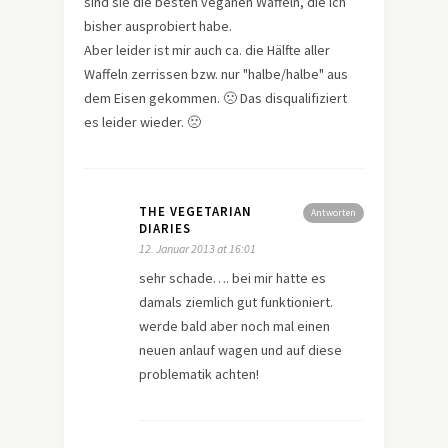
sind sie die besten veganen Waffeln, die ich
bisher ausprobiert habe.
Aber leider ist mir auch ca. die Hälfte aller
Waffeln zerrissen bzw. nur "halbe/halbe" aus
dem Eisen gekommen. 🙁 Das disqualifiziert
es leider wieder. 🙁
THE VEGETARIAN
Antworten
DIARIES
12. Januar 2013 at 16:01
sehr schade…. bei mir hatte es
damals ziemlich gut funktioniert.
werde bald aber noch mal einen
neuen anlauf wagen und auf diese
problematik achten!