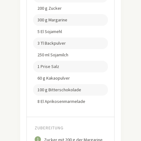
200 g Zucker
300 g Margarine
5 El Sojamehl
3 Tl Backpulver
250 ml Sojamilch
1 Prise Salz
60 g Kakaopulver
100 g Bitterschokolade
8 El Aprikosenmarmelade
ZUBEREITUNG
1
Zucker mit 200 g der Margarine