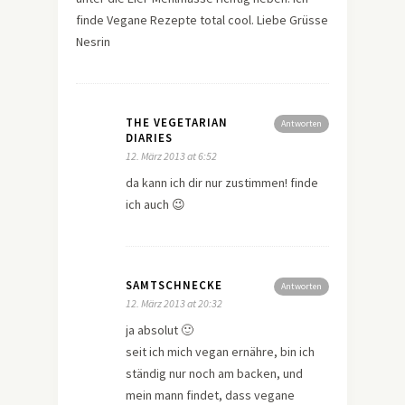
finde Vegane Rezepte total cool. Liebe Grüsse
Nesrin
THE VEGETARIAN
Antworten
DIARIES
12. März 2013 at 6:52
da kann ich dir nur zustimmen! finde
ich auch 😉
SAMTSCHNECKE
Antworten
12. März 2013 at 20:32
ja absolut 🙂
seit ich mich vegan ernähre, bin ich
ständig nur noch am backen, und
mein mann findet, dass vegane