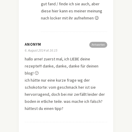
gut fand / finde ich sie auch, aber
diese hier kann es meiner meinung
nach locker mit ihr aufnehmen 😉
ANONYM
Antworten
6. August 2014 at 16:15
hallo arne! zuerst mal, ich LIEBE deine
rezepte!!! danke, danke, danke für deinen
blog! 🙂
ich hätte nur eine kurze frage wg der
schokotorte: vom geschmack her ist sie
hervorragend, doch bei mir zerfällt leider der
boden in etliche teile. was mache ich falsch?
hättest du einen tipp?