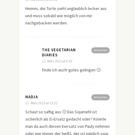
Hmmm, die Torte sieht unglaublich lecker aus
und muss sobald wie möglich von mir
nachgebacken werden.
THE VEGETARIAN
Antworten
DIARIES
12. März 2013 at 6:53
finde ich auch! gutes gelingen 🙂
NADJA
Antworten
11. März 2013 at 13:22
Schaut so saftig aus 🙂 Das Sojamehl ist
sicherlich als Ei-Ersatz gedacht oder? Könnte
man da auch diesen Eiersatz von Pauly nehmen
oder wie immer der heißt, der ist nämlich soja-