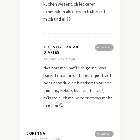
kuchen wesentlich leckerer
schmecken als die von früher mit
milch und ei 😉
THE VEGETARIAN
Antworten
DIARIES
13. März 2013 at 6:36
das hört man natürlich gerne! was
backst du denn so feines? querbeet
oder hast du eine bestimmt vorliebe
(muffins, kekse, kuchen, torten?)
müsste auch mal wieder etwas mehr
machen 😉
CORINNA
Antworten
11. März 2013 at 11:55