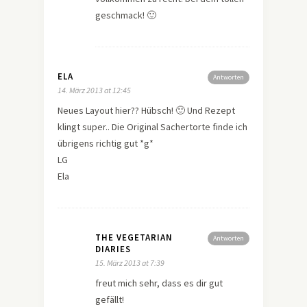
geschmack! 🙂
ELA
Antworten
14. März 2013 at 12:45
Neues Layout hier?? Hübsch! 🙂 Und Rezept
klingt super.. Die Original Sachertorte finde ich
übrigens richtig gut *g*
LG
Ela
THE VEGETARIAN
Antworten
DIARIES
15. März 2013 at 7:39
freut mich sehr, dass es dir gut
gefällt!