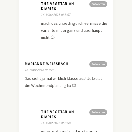
THE VEGETARIAN
Antworten
DIARIES
14. März 2013 at 6:57
mach das unbedingt! ich vermisse die
variante mit ei ganz und überhaupt
nicht 😉
MARIANNE WEISSBACH
Antworten
13. März 2013 at 15:32
Das sieht ja mal wirklich klasse aus! Jetzt ist
die Wochenendplanung fix 😉
THE VEGETARIAN
Antworten
DIARIES
14. März 2013 at 6:58
gutes gelingen! du darfst gerne