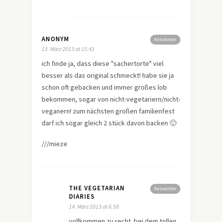
ANONYM
Antworten
13. März 2013 at 15:41
ich finde ja, dass diese "sachertorte" viel
besser als das original schmeckt! habe sie ja
schon oft gebacken und immer großes lob
bekommen, sogar von nicht-vegetariern/nicht-
veganern! zum nächsten großen familienfest
darf ich sogar gleich 2 stück davon backen 🙂
///mieze
THE VEGETARIAN
Antworten
DIARIES
14. März 2013 at 6:58
vollkommen zu recht. bei dem tollen