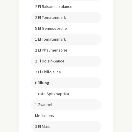
2 El Balsamico blanco
2 El Tomatenmark
5 El Gemüsebrühe
1 El Tomatenmark
2 El Plfaumensoße
2 Tl Hoisin-Sauce
2 El Chili-Sauce
Füllung
1 rote Spitzpaprika
1 Zwiebel
Medaillons
3 El Mais