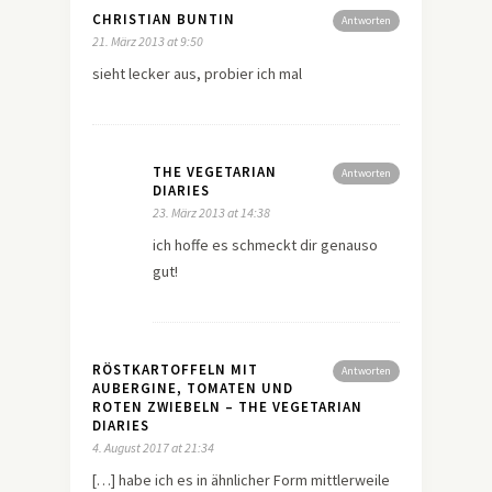
CHRISTIAN BUNTIN
Antworten
21. März 2013 at 9:50
sieht lecker aus, probier ich mal
THE VEGETARIAN
Antworten
DIARIES
23. März 2013 at 14:38
ich hoffe es schmeckt dir genauso
gut!
RÖSTKARTOFFELN MIT
Antworten
AUBERGINE, TOMATEN UND
ROTEN ZWIEBELN – THE VEGETARIAN
DIARIES
4. August 2017 at 21:34
[…] habe ich es in ähnlicher Form mittlerweile