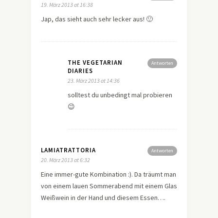
19. März 2013 at 16:38
Jap, das sieht auch sehr lecker aus! 🙂
THE VEGETARIAN
Antworten
DIARIES
23. März 2013 at 14:36
solltest du unbedingt mal probieren
😉
LAMIATRATTORIA
Antworten
20. März 2013 at 6:32
Eine immer-gute Kombination :). Da träumt man
von einem lauen Sommerabend mit einem Glas
Weißwein in der Hand und diesem Essen….