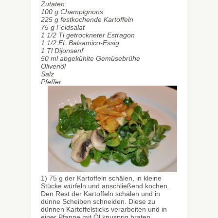
Zutaten:
100 g Champignons
225 g festkochende Kartoffeln
75 g Feldsalat
1 1/2 Tl getrockneter Estragon
1 1/2 EL Balsamico-Essig
1 Tl Dijonsenf
50 ml abgekühlte Gemüsebrühe
Olivenöl
Salz
Pfeffer
1) 75 g der Kartoffeln schälen, in kleine
Stücke würfeln und anschließend kochen.
Den Rest der Kartoffeln schälen und in
dünne Scheiben schneiden. Diese zu
dünnen Kartoffelsticks verarbeiten und in
einer Pfanne mit Öl knusprig braten