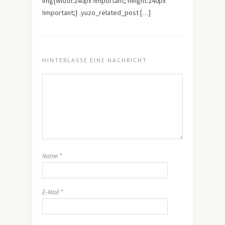
img{width:240px !important; height:240px
!important;} .yuzo_related_post […]
HINTERLASSE EINE NACHRICHT
Name
*
E-Mail
*